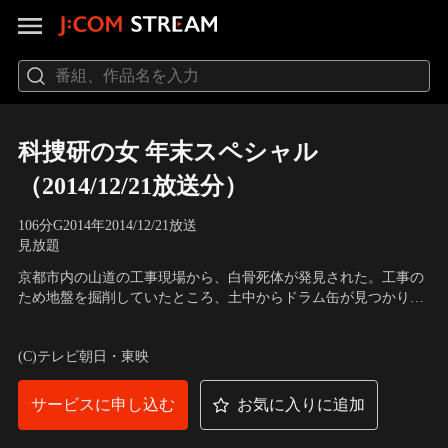
科捜研の女 年末スペシャル
（2014/12/21放送分）
106分
G
2014
年
2014/12/21放送
見放題
京都市内の山道の工事現場から、白骨死体が発見された。工事の
ため地盤を掘削していたところ、土中からドラム缶が見つかり、
そのドラム缶の中から赤茶色の液体と共に人骨が出てきたとい
出演：沢口靖子、内藤剛志、若村麻由美、風間トオル、金田明
う。現場に駆けつけた榊マリコ（沢口靖子）は、頭がい骨の状態
夫、斉藤暁、渡部秀、西田健、山本ひかる、石井一彰
(C)テレビ朝日・東映
から20歳以下の女性の骨であることを見抜くが、直後、骨と共に
見つかった錆びた針金製のブローチを見て、がく然！
サービスに申し込む
お気に入りに追加