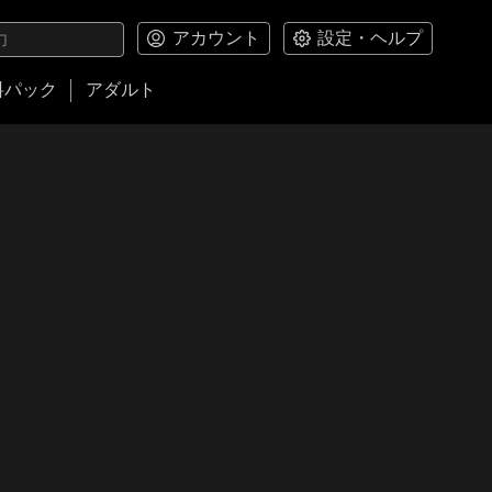
アカウント
設定・ヘルプ
料パック
アダルト