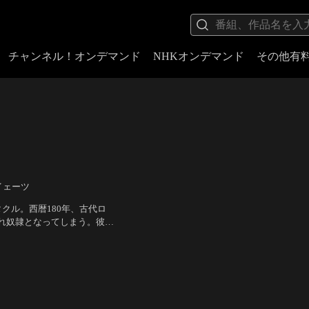
チャンネル！オンデマンド
NHKオンデマンド
その他有
イェーツ
クル。西暦180年、古代ロ
れ奴隷となってしまう。彼は
ー賞では、作品賞、主演男優
ー・スコット