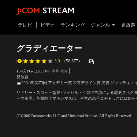
テレビ
ビデオ
ランキング
ジャンル
見放題
グラディエーター
3.9
（58,877）
｜
154分
PG-12
2000
年
字幕+吹替
見放題
2001年 第73回 アカデミー賞 衣装デザイン賞 受賞 ジャンティ・
リドリー・スコット監督×ラッセル・クロウ主演による歴史スペクタ
ーマ帝国。英雄騎士マキシマスは、皇帝の息子コモドゥスにはめら
剣闘士として次々と強敵を倒していくが……。2000年のアカデミ
出演：ラッセル・クロウ、ホアキン・フェニックス
／
監督：リドリ
賞をはじめ5部門を受賞した。
(C)2000 Dreamworks LLC and Universal Studios. All Righs Reserved.