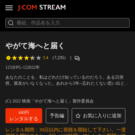
やがて海へと届く
3.4
（7,235）
｜
125分
PG-12
2022
年
あなたのことを、私はどれだけ知っているのだろう。ある日突
然、親友がいなくなった。あれから5年--忘れたくない思い出と、
知らなかった彼女の秘密。引っ込み思案で自分をうまく出せない
出演：岸井ゆきの、浜辺美波、杉野遥亮、中崎敏、鶴田真由、中
真奈は、自由奔放でミステリアスなすみれと出会い親友になる。
嶋朋子、新谷ゆづみ、光石研
／
監督：中川龍太郎
(C) 2022 映画「やがて海へと届く」製作委員会
しかし、すみれは一人旅に出たまま突然いなくなってしまう。あ
れから5年--真奈はすみれの不在をいまだ受け入れられず…。
440円
予告編
お気に入りに追加
レンタルする
レンタル期間：30日以内に視聴を開始して下さい。一度