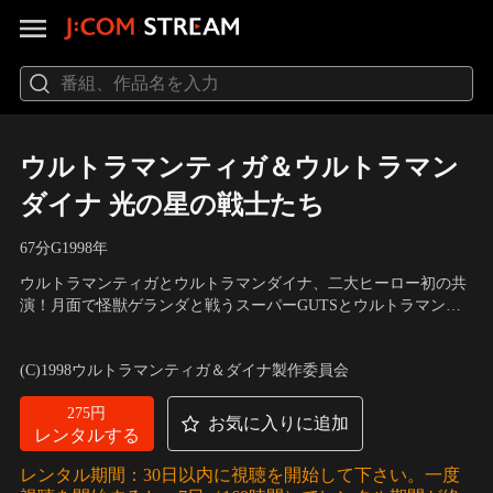
ウルトラマンティガ＆ウルトラマン
ダイナ 光の星の戦士たち
67分
G
1998
年
ウルトラマンティガとウルトラマンダイナ、二大ヒーロー初の共
演！月面で怪獣ゲランダと戦うスーパーGUTSとウルトラマンダ
イナを助けたのは、TPCが極秘裏に開発した戦艦プロメテウスだ
出演：つるの剛士、布川敏和、小野寺丈、杉本彩
／
監督：小中和
った。しかし、突如出現したUFOから光線照射を受けたプロメテ
哉
(C)1998ウルトラマンティガ＆ダイナ製作委員会
ウスは、人型に変形を始めた。それは、モネラ星人の地球征服計
画のはじまりだった！
275円
お気に入りに追加
レンタルする
レンタル期間：30日以内に視聴を開始して下さい。一度