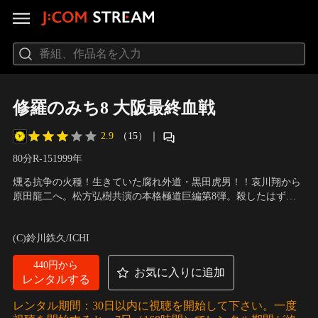
修羅のみち8 大阪最終血戦
2.9
（15）
｜
80分
R-15
1999
年
燻る抗争の火種！生きていた腐れ外道・黒田虎男！！哀川翔から
原田龍二へ。松方弘樹共演の本格極道巨編第8弾。殺したはずの
宿敵が生存？！再び復讐へ！
出演：原田龍二、松方弘樹、渡辺裕之、清水宏次郎、大和武士
／
監督：佐々木正人
(C)鈴川鉄久/ICHI
440円から
お気に入りに追加
レンタルする
レンタル期間：30日以内に視聴を開始して下さい。一度