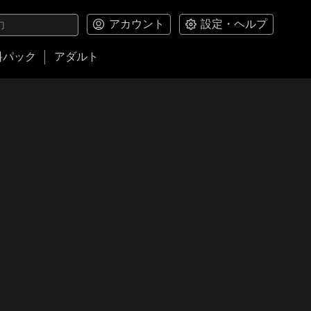
アカウント
設定・ヘルプ
料パック
アダルト