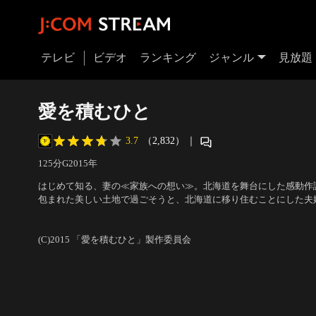
テレビ
ビデオ
ランキング
ジャンル
見放題
愛を積むひと
3.7
（2,832）
｜
125分
G
2015
年
はじめて知る、妻の≪家族への想い≫。北海道を舞台にした感動作
包まれた美しい土地で過ごそうと、北海道に移り住むことにした夫
から患っていた心臓の病を悪化させ、この世を去ってしまう。悲し
出演：佐藤浩市、樋口可南子、北川景子、野村周平、杉咲花、森崎
る日、良子から手紙が届いた。そして、次々と見つかる手紙に導か
(C)2015 「愛を積むひと」製作委員会