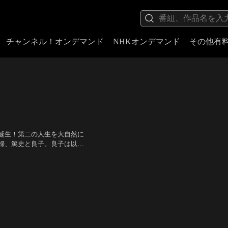
チャンネル！オンデマンド
NHKオンデマンド
その他有
誕生！第二の人生を大自然に
婦、篤史と良子。良子は以前
みにくれる篤史のもとに、あ
博之
／
監督：朝原雄三
れるように、篤史は…。