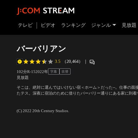
テレビ
ビデオ
ランキング
ジャンル
見放題
バーバリアン
3.5
（20,464）
｜
102分
R-15
2022
年
字幕
吹替
見放題
そこは、絶対に選んではいけない宿＜ホーム＞だった--。仕事の面
たテス。深夜に宿泊のために借りたバーバリー通りにある家に到着
より、すでに見知らぬ男キースが滞在していた。嵐の中、行く当て
出演：ジョージナ・キャンベル、ビル・スカルスガルド、ジャステ
にそこに宿泊することを決意。その夜、自分の部屋で眠っていたテ
ック・クレッガー
(C) 2022 20th Century Studios.