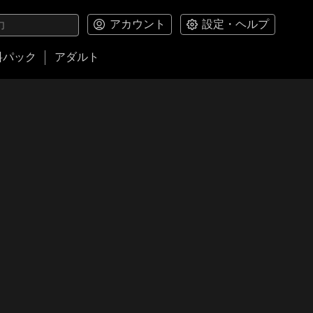
アカウント
設定・ヘルプ
料パック
アダルト