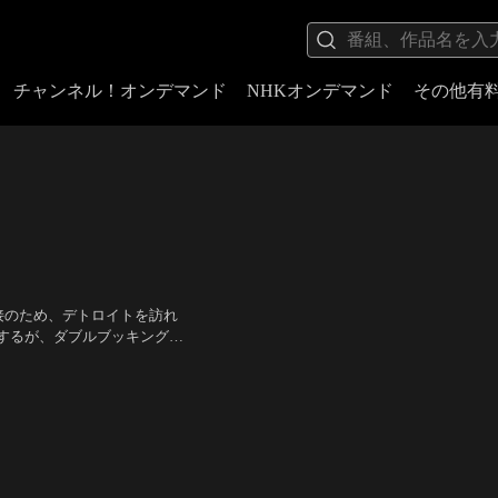
チャンネル！オンデマンド
NHKオンデマンド
その他有
接のため、デトロイトを訪れ
するが、ダブルブッキングに
がなかったテスは、彼ととも
ィン・ロング 他
／
監督：ザ
スは…。