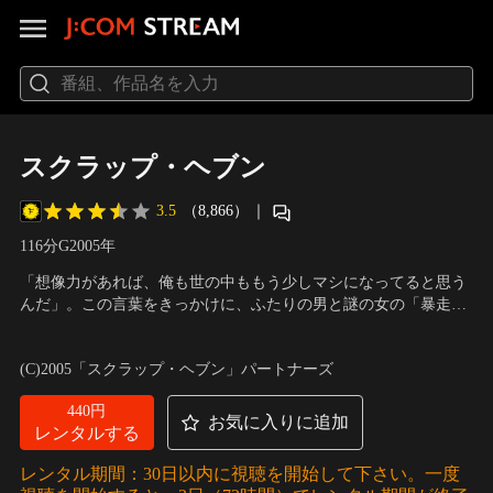
スクラップ・ヘブン
3.5
（8,866）
｜
116分
G
2005
年
「想像力があれば、俺も世の中ももう少しマシになってると思う
んだ」。この言葉をきっかけに、ふたりの男と謎の女の「暴走」
が始まる。行きつく先は天国（ヘブン）か、それとも…。新世代
出演：加瀬 亮、オダギリジョー、栗山千明
／
監督・脚本：李 相
バディムービー。バスジャック事件をきっかけに知り合った3
日
(C)2005「スクラップ・ヘブン」パートナーズ
人。数ヶ月後、偶然再会したテツにシンゴは日頃の鬱憤をぶちま
ける。
440円
お気に入りに追加
レンタルする
レンタル期間：30日以内に視聴を開始して下さい。一度