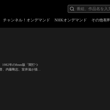
チャンネル！オンデマンド
NHKオンデマンド
その他有
982年の8mm版「闇打つ
監督、内藤剛志、室井滋が描き
こと”を除いては…。
崎俊一