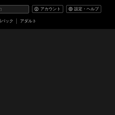
アカウント
設定・ヘルプ
料パック
アダルト