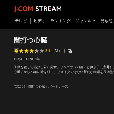
テレビ
ビデオ
ランキング
ジャンル
見放題
闇打つ心臓
3.4
（31）
｜
103分
R-15
2006
年
子供を殺して逃げる若い男女、リンゴオ（内藤）と伊奈子（室井）。1
心臓」から23年の時を経て、リメイクではない新たな物語を長崎
だす。誰も人生をリメイクすることなどできはしない。“また出会う
出演：内藤剛志、室井 滋、本多章一、江口のりこ
／
監督・脚本：長
(C)2005「闇打つ心臓」パートナーズ