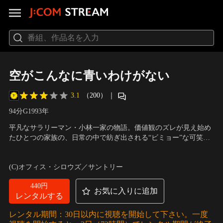
空がこんなに青いわけがない
3.1
（200）
｜
94分
G
1993
年
平凡なサラリーマン・小林一家の物語。価値観のズレが見え始め
たひとつの家族の、日常の中で紡ぎ出される“ビミョー”な可笑し
さ。柄本明初監督作品。絵に描いたような東京の中流家庭の平凡
出演：三浦友和、夏川結衣、久我美子、岸本加世子
／
監督：柄本
なサラリーマン・小林健太郎（三浦友和）は親の代に建てられた
明
(C)オフィス・シロウズ／サントリー
古い家に妻と小学生の息子と母親の4人で暮らしている。ある
日、その家を壊して…。
440円
お気に入りに追加
レンタルする
レンタル期間：30日以内に視聴を開始して下さい。一度