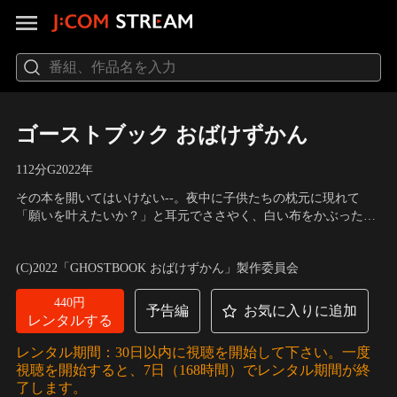
ゴーストブック おばけずかん
112分
G
2022
年
その本を開いてはいけない--。夜中に子供たちの枕元に現れて
「願いを叶えたいか？」と耳元でささやく、白い布をかぶった謎
のおばけ。どうしても叶えたい願いがあった一樹たちは、おばけ
出演：城桧吏、柴崎楓雅、サニーマックレンドン、吉村文香、神
に導かれるまま、「おばけずかん」を探すことに。瑤子先生と一
木隆之介、新垣結衣
／
監督：山崎 貴
(C)2022「GHOSTBOOK おばけずかん」製作委員会
緒に、あやしい店主のいる迷路のような古本屋で図鑑を手に入れ
るが、古本屋から出た外の世界は…。
440円
予告編
お気に入りに追加
レンタルする
レンタル期間：30日以内に視聴を開始して下さい。一度
視聴を開始すると、7日（168時間）でレンタル期間が終
了します。