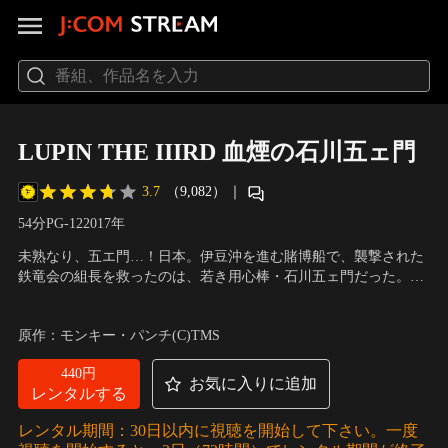
LUPIN THE IIIRD 血煙の石川五ェ門
3.7
（9,082）
｜
54分
PG-12
2017
年
未熟なり、五エ門…！日本。伊豆沖を進む賭博船で、襲撃された
鉄竜会の組長を救ったのは、若き用心棒・石川五ェ門だった。だ
が直後に大爆発が起こり船が大破。組長も命を落とす。爆発の原
声の出演：栗田貫一（ルパン三世）、沢城みゆき（峰不二子）、
因は斧を武器に使う大男だった。一旦は男を追いつめた五ェ門だ
小林清志（次元大介）、山寺宏一（銭形警部） 他
原作：モンキー・パンチ(C)TMS
ったが逃げられてしまう。一方、賭博船から金を奪うことに成功
したルパン三世と次元大介、峰不二子は…。
440円
お気に入りに追加
レンタルする
レンタル期間：30日以内に視聴を開始して下さい。一度