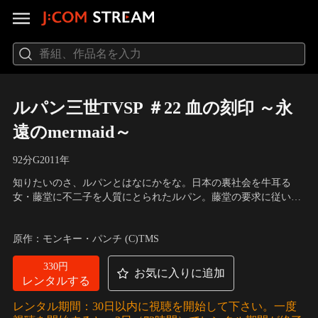
ルパン三世TVSP ＃22 血の刻印 ～永
遠のmermaid～
92分
G
2011
年
知りたいのさ、ルパンとはなにかをな。日本の裏社会を牛耳る
女・藤堂に不二子を人質にとられたルパン。藤堂の要求に従い、
幻の宝玉「人魚の鱗」を盗み出したルパンだったが、その宝玉は
声の出演：栗田貫一（ルパン三世）、山寺宏一（銭形警部）、小
偽物で、藤堂は何者かに殺害されてしまった。八百年も生きたと
林清志（次元大介）、浪川大輔（石川五エ門） 他
原作：モンキー・パンチ (C)TMS
伝えられる八尾比丘尼が残した財宝--「人魚の鱗」の謎を追い始
めたルパンが出会ったのは…。
330円
お気に入りに追加
レンタルする
レンタル期間：30日以内に視聴を開始して下さい。一度