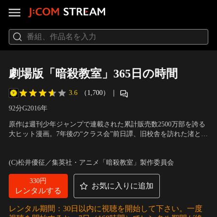
劇場版「暗殺教室」365日の時間
3.6
（1,700）
｜
92分
G
2016
年
原作は週刊少年ジャンプで連載された累計販売数2500万部を誇る
大ヒット漫画。7年後の“クラス会”前日譚、旧校舎を訪れた渚と業
の想いとは…。地球爆破を予告しながらも、落ちこぼれクラス3
声の出演：福山潤（殺せんせー）、杉田智和（烏間惟臣）、伊藤
年E組の担任となった通称・殺せんせー。即席の暗殺者アサシン
静（イリーナ・イェラビッチ）、岡本信彦（赤羽業） ほか
／
監
(C)松井優征／集英社・アニメ「暗殺教室」製作委員会
となった生徒たちと、暗殺対象ターゲットの教師。この奇妙な絆
督：岸誠二
が結ぶ、「命」を賭けた卒業までの1年間の物語。
330円
お気に入りに追加
レンタルする
レンタル期間：30日以内に視聴を開始して下さい。一度