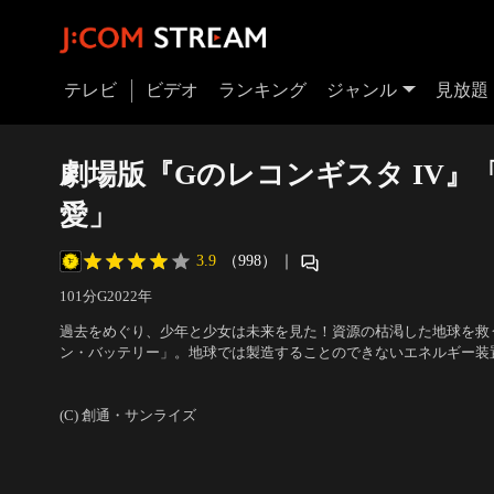
テレビ
ビデオ
ランキング
ジャンル
見放題
劇場版『Gのレコンギスタ IV』
愛」
3.9
（998）
｜
101分
G
2022
年
過去をめぐり、少年と少女は未来を見た！資源の枯渇した地球を救
ン・バッテリー」。地球では製造することのできないエネルギー装
球圏を離れたメガファウナは金星宙域にあるビーナス・グロゥブに
声の出演：石井マーク（ベルリ・ゼナム）、嶋村 侑（アイーダ・ス
ちを出迎えたのは“地球への帰還＝レコンギスタ作戦”を目論むジッ
ド・ナグ） 他
(C) 創通・サンライズ