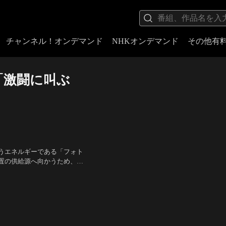
チャンネル！オンデマンド
NHKオンデマンド
その他有
「激闘に叫ぶ
うエネルギーである「フォト
置の供給源へ向かうため、地
到達する。しかし、ベルリた
ルガン）、寿 美菜子（ノレ
ト団だった……。