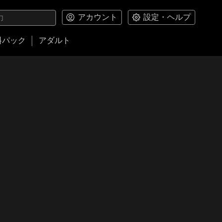
アカウント
設定・ヘルプ
料パック
アダルト