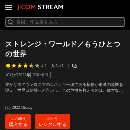
ストレンジ・ワールド／もうひとつ
の世界
3.4
（8,457）
｜
101分
G
2022
年
字幕+吹替
豊かな国アヴァロニアのエネルギー源である植物が絶滅の危機を
迎え、世界は崩壊へと向かう。この危機を救えるのは、偉大な冒
険家の父へのコンプレックスから冒険嫌いとなった農夫サーチャ
声の出演：原田泰造（サーチャー）、鈴木福（イーサン）、大塚
ーただ一人。サーチャーは愛する家族とともに、地底に広がる“も
明夫（イェーガー）
／
監督：ドン・ホール
(C) 2022 Disney
うひとつの世界”へ足を踏み入れる。謎に満ちた冒険の先で、サー
チャーたちを待ち受けていた世界を揺るがす…。
2,750円
330円
購入する
レンタルする