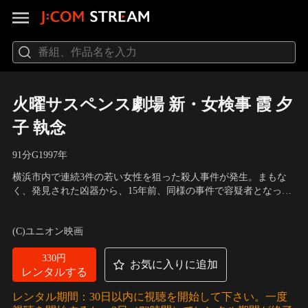
火曜サスペンス劇場 新・女検事 霞 夕
子 執念
91分
G
1997
年
横浜市内で連続3件の若い女性を狙った殺人事件が発生。まもな
く、発見された凶器から、15年前、同様の事件で容疑者となった
ことがある工務店従業員・石塚達治（光石研）が拘束された。夕
出演：鷲尾いさ子、夏八木勲、村田雄浩、斉藤洋介、光石研、菊
子（鷲尾いさ子）は、当初、石塚を真犯人と見たが、取り調べを
池隆則、藤田宗久、朝丘雪路、安藤一夫
(C)ユニオン映画
した刑事・狩野五十六（夏八木勲）が15年前の事件も担当してい
たと知り、興味を抱いた。
330円
お気に入りに追加
レンタルする
レンタル期間：30日以内に視聴を開始して下さい。一度