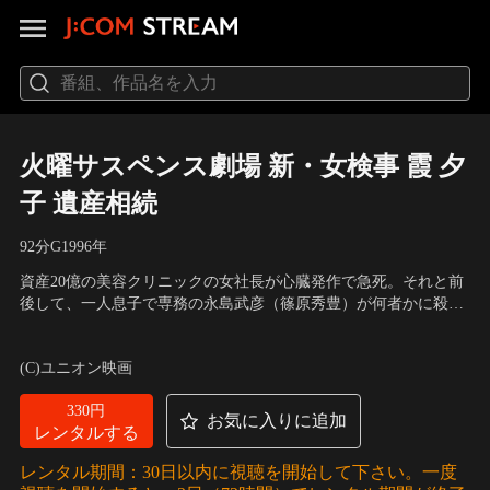
火曜サスペンス劇場 新・女検事 霞 夕
子 遺産相続
92分
G
1996
年
資産20億の美容クリニックの女社長が心臓発作で急死。それと前
後して、一人息子で専務の永島武彦（篠原秀豊）が何者かに殺さ
れた。警察は、武彦の妻の和子（藤吉久美子）を犯人とみて逮
出演：鷲尾いさ子、石黒賢、藤吉久美子、水城蘭子、斉藤洋介、
捕、和子は程なく犯行を自供した。だが、検事の霞夕子（鷲尾い
朝丘雪路、村田雄浩、篠原秀豊、朝倉涼子、木場勝己
(C)ユニオン映画
さ子）は、その無実を確信。
330円
お気に入りに追加
レンタルする
レンタル期間：30日以内に視聴を開始して下さい。一度