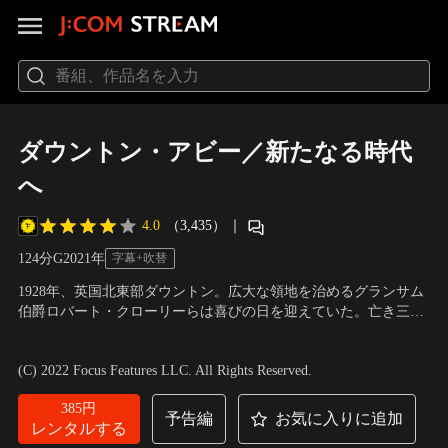
ダウントン・アビー／新たなる時代
へ
4.0
（3,435）
｜
124分
G
2021
年
字幕+吹替
1928年、英国北東部ダウントン。広大な領地を治めるグランサム
伯爵ロバート・クローリーらは喜びの日を迎えていた。亡き三女
シビルの夫トムが、モード・バグショーの娘ルーシーと結婚した
出演：ヒュー・ボネヴィル、ジム・カーター、ミシェル・ドッカ
のだ。華やかな宴とは裏腹に、屋敷は傷みが目立ち、長女メアリ
リー、エリザベス・マクガヴァン 他
／
監督：サイモン・カーティ
(C) 2022 Focus Features LLC. All Rights Reserved.
ーが莫大な修繕費の工面に悩んでいたところへ、映画会社から新
ス
作を屋敷で撮影したいというオファーが。
385円
予告編
お気に入りに追加
レンタルする