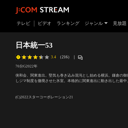
テレビ
ビデオ
ランキング
ジャンル
見放題
日本統一53
3.4
（216）
｜
76分
G
2022
年
侠和会、関東進出。堅気も巻き込み混沌とし始める横浜。鎌倉の御
しジマ制度を撤廃させた氷室。本格的に関東進出に動き出した最中
う合成麻薬が出回っていた。
出演：本宮泰風、山口祥行、菅田俊、成瀬正孝、小沢仁志
／
監督：
(C)2022スターコーポレーション21