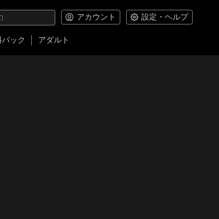
アカウント
設定・ヘルプ
料パック
アダルト