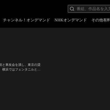
チャンネル！オンデマンド
NHKオンデマンド
その他有
前と東友会を潰し、東京の貸
、横浜ではフェンタニルとい
辻 裕之