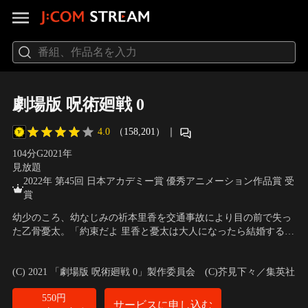
劇場版 呪術廻戦 0
4.0
（158,201）
｜
104分
G
2021
年
見放題
2022年 第45回 日本アカデミー賞 優秀アニメーション作品賞 受
賞
幼少のころ、幼なじみの祈本里香を交通事故により目の前で失っ
た乙骨憂太。「約束だよ 里香と憂太は大人になったら結婚する
の」怨霊と化した里香の呪いに苦しみ、自身の死を望む乙骨だっ
声の出演：緒方恵美（乙骨憂太）、花澤香菜（祈本里香）、小松
たが、最強の呪術師・五条悟によって、呪術高専に迎え入れられ
未可子（禪院真希）、内山昂輝（狗巻 棘） 他
(C) 2021 「劇場版 呪術廻戦 0」製作委員会 (C)芥見下々／集英社
た。そして、同級生の禪院真希・狗巻 棘・パンダと出会い、乙骨
はある決意をする。
550円
サービスに申し込む