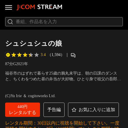
シュシュシュの娘
3.4
（1,594）
｜
87分
G
2021
年
福谷市のはずれで暮らす25歳の鴉丸未宇は、朝の日課のダンス
と、ちくわをつめた昼の弁当が大好物。ひとり身で祖父の吾郎の
介護をしている。市役所に勤めているが孤立している彼女にただ
出演：福田紗紀、吉岡睦雄、根矢涼香、宇野祥平、金谷真由美、
ひとり寄り添ってくれるのは、同じ役所に勤める先輩の間野幸次
井浦新
／
監督：入江悠
(C)Yu Irie ＆ cogitoworks Ltd.
だけだった。そんなある日、間野が理不尽な文書改ざんを命じら
れた末に、市役所の屋上から自殺した。
440円
予告編
お気に入りに追加
レンタルする
レンタル期間：30日以内に視聴を開始して下さい。一度