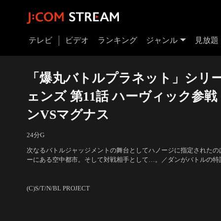
テレビ
ビデオ
ランキング
ジャンル
見放題
「爆丸バトルプラネット」シリー
ェンズ 第11話 ハーヴィック参
ンVSマグナス
24分
G
次なるバトルジャッジメントの舞台としてハノージに指定されたの
ーにある空中都市。そして対戦相手として…。／ダンがバトルの特
よってヴェストロイアのパイルールとダーカビアの狭間へと連れて
声の出演：高橋 李依（ダン・クーソー）、福島 潤（ウィントン・
手としてダンの前に現れたのは…。
ア・ヴェネガス） 他
(C)S/T/N/BL PROJECT