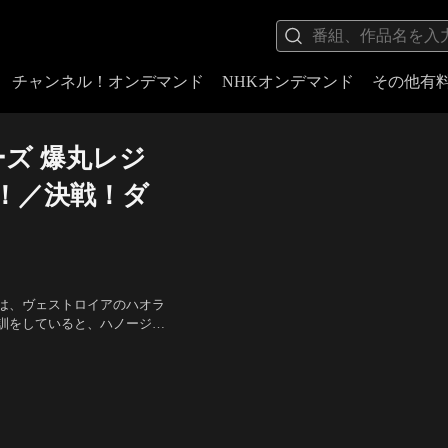
チャンネル！オンデマンド
NHKオンデマンド
その他有
ズ 爆丸レジ
戦！／決戦！ダ
は、ヴェストロイアのハオラ
訓をしていると、ハノージに
こられる。そして次の対戦相
スタイルズ）、赤崎 千夏（リ