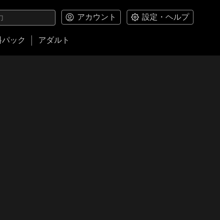
アカウント
設定・ヘルプ
料パック
アダルト