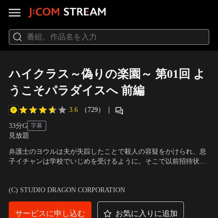
ハイクラス～偽りの楽園～ 第01回 よ
うこそパラダイスへ 前編
3.6
（729）
｜
33分
G
字幕
見放題
弁護士のヨウルは夫が失踪したことで殺人の容疑をかけられ、息
子イチャンは学校でいじめを受けるように。そこで以前招待状を
受け取っていた済州島のインターナショナル校へ息子を転入させ
出演：チョ・ヨジョン、キム・ジス、ハジュン、パク・セジン、
ようと考えるが、入学面接の日、セレブな保護者たちはヨウル母
コン・ヒョンジュ、キム・ナムヒ
(C) STUDIO DRAGON CORPORATION
子を見下すような態度を取る。ヨウルは招待状の送り主が気にな
っていた。
サービスに申し込む
お気に入りに追加