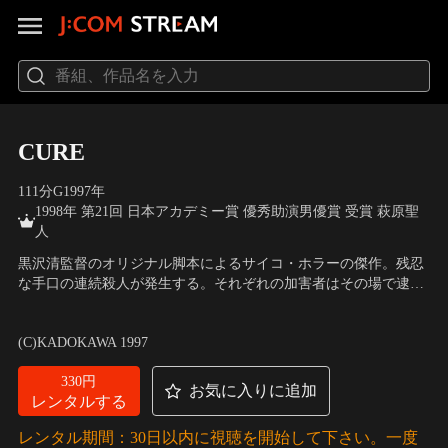
CURE
111分
G
1997
年
1998年 第21回 日本アカデミー賞 優秀助演男優賞 受賞 萩原聖
人
黒沢清監督のオリジナル脚本によるサイコ・ホラーの傑作。残忍
な手口の連続殺人が発生する。それぞれの加害者はその場で逮捕
されるが、動機もなく、その手口以外の共通点は全くなかった。
出演：役所広司、萩原聖人、うじきつよし、中川安奈
／
監督：黒
事件に疑問を抱いた高部刑事は、それぞれの事件を関連づけて捜
沢清
(C)KADOKAWA 1997
査を始める。しかし、事態は思わぬ方向へ進む。
330円
お気に入りに追加
レンタルする
レンタル期間：30日以内に視聴を開始して下さい。一度