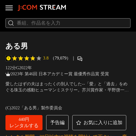
ある男
3.8
（79,079）
｜
122分
G
2022
年
2023年 第46回 日本アカデミー賞 最優秀作品賞 受賞
愛したはずの夫はまったくの別人でした--「愛」と「過去」をめ
ぐる珠玉の感動ヒューマンミステリー。芥川賞作家・平野啓一郎
原作。弁護士の城戸（妻夫木聡）は、かつての依頼者である里枝
出演：妻夫木聡、安藤サクラ、窪田正孝、清野菜名、眞島秀和、
（安藤サクラ）から、亡くなった夫「大祐」（窪田正孝）の身元
小籔千豊、坂元愛登、山口美也子、きたろう ほか
／
監督：石川
(C)2022「ある男」製作委員会
調査という奇妙な相談を受ける。
慶
440円
予告編
お気に入りに追加
レンタルする