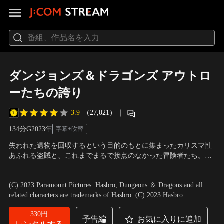
ダンジョンズ＆ドラゴンズ アウトロ
ーたちの誇り
3.9
（27,021）
｜
134分
G
2023
年
字幕+吹替
失われた遺物を回収するという目的のもとに集まったカリスマ性
あふれる盗賊と、これまでまるで接点のなかった冒険者たち。巨
大な悪と対峙することになり、事態は最悪な展開を迎える。笑い
出演：クリス・パイン、ミシェル・ロドリゲス 他
／
監督：ジョナ
とアクション満載の大冒険を見逃すな！
サン・ゴールドスタイン、ジョン・フランシス・デイリー
(C) 2023 Paramount Pictures. Hasbro, Dungeons ＆ Dragons and all
related characters are trademarks of Hasbro. (C) 2023 Hasbro.
330円
予告編
お気に入りに追加