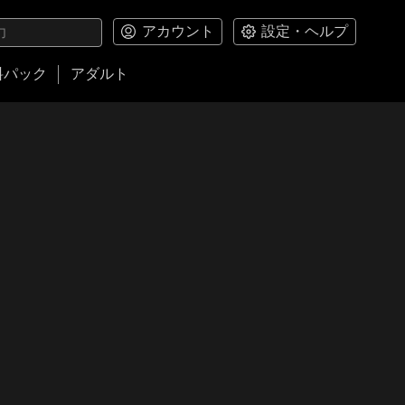
アカウント
設定・ヘルプ
料パック
アダルト