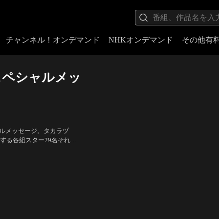
チャンネル！オンデマンド
NHKオンデマンド
その他有
スペシャルメッ
ャルメッセージ。タカラヅ
団する各組スター29名それぞ
する必見映像。