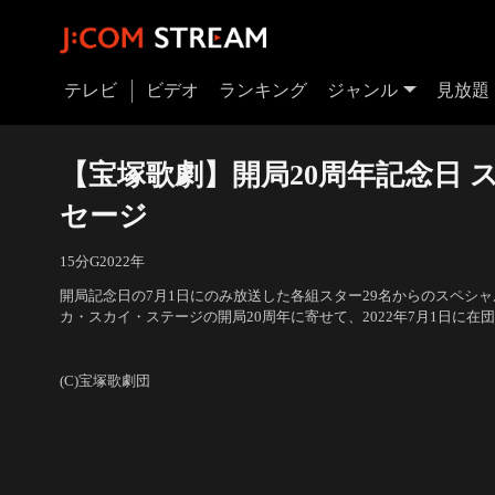
テレビ
ビデオ
ランキング
ジャンル
見放題
【宝塚歌劇】開局20周年記念日 
セージ
15分
G
2022
年
開局記念日の7月1日にのみ放送した各組スター29名からのスペシ
カ・スカイ・ステージの開局20周年に寄せて、2022年7月1日に在
れの言葉とスタイルで、視聴者への深い感謝、想いを笑顔でお届け
出演：柚香光、月城かなと、彩風咲奈、礼真琴、真風涼帆 他
(C)宝塚歌劇団