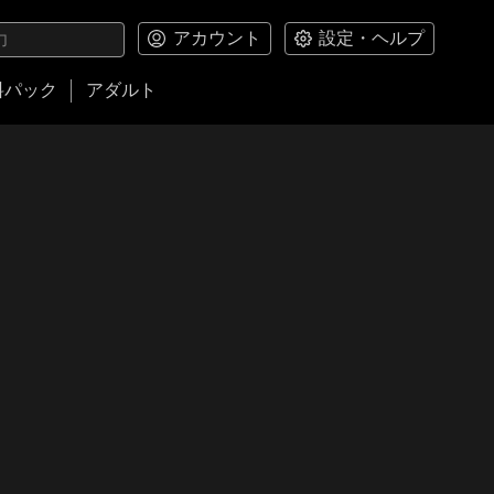
アカウント
設定・ヘルプ
料パック
アダルト