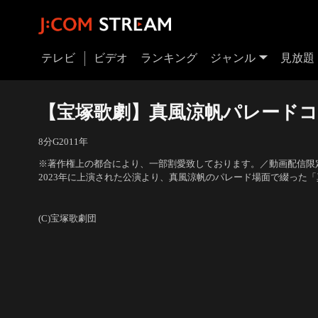
テレビ
ビデオ
ランキング
ジャンル
見放題
【宝塚歌劇】真風涼帆パレード
8分
G
2011
年
※著作権上の都合により、一部割愛致しております。／動画配信限定
2023年に上演された公演より、真風涼帆のパレード場面で綴った
ョン」。真風の輝かしい軌跡をどうぞお楽しみください！
出演：真風涼帆 他
(C)宝塚歌劇団