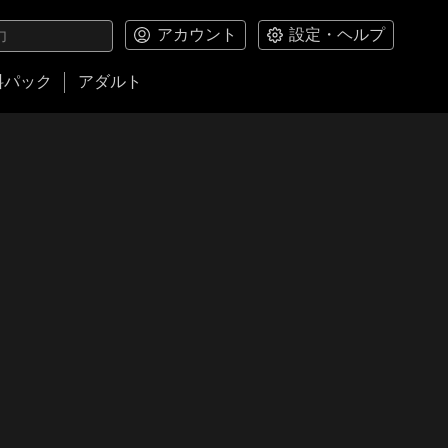
アカウント
設定・ヘルプ
料パック
アダルト