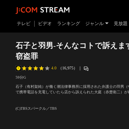
テレビ
ビデオ
ランキング
ジャンル
見放題
石子と羽男-そんなコトで訴えます？
窃盗罪
4.0
（16,975）
｜
59分
G
石子（有村架純）が働く潮法律事務所に採用された弁護士の羽男（
で携帯電話を充電していたら店から訴えられた大庭（赤楚衛二）が
出演：有村架純、中村倫也、赤楚衛二、おいでやす小田、宮野真守、
ッセー尾形、さだまさし
(C)TBSスパークル／TBS