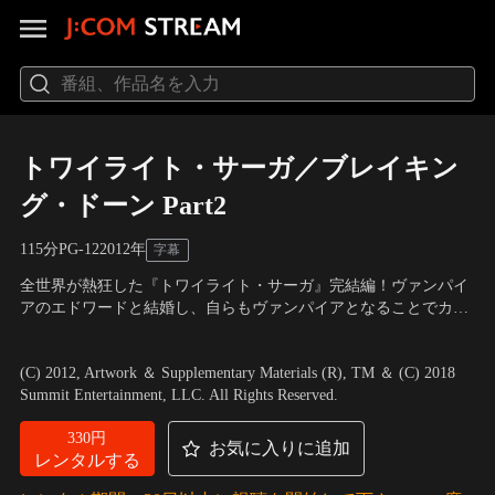
トワイライト・サーガ／ブレイキン
グ・ドーン Part2
115分
PG-12
2012
年
字幕
全世界が熱狂した『トワイライト・サーガ』完結編！ヴァンパイ
アのエドワードと結婚し、自らもヴァンパイアとなることでカレ
ン家に加わったベラ。ベラに恋していたジェイコブは、ベラとエ
出演：クリステン・スチュワート、ロバート・パティンソン、テ
ドワードの子・レネズミこそが狼族に伝わる“刻印”＝運命の相手
イラー・ロートナー、マッケンジー・フォイ ほか
／
監督：ビル・
(C) 2012, Artwork ＆ Supplementary Materials (R), TM ＆ (C) 2018
だと悟る。永らく続いた争いは終わり、平穏に暮らせる時が来た
コンドン
Summit Entertainment, LLC. All Rights Reserved.
はずだった…。
330円
お気に入りに追加
レンタルする