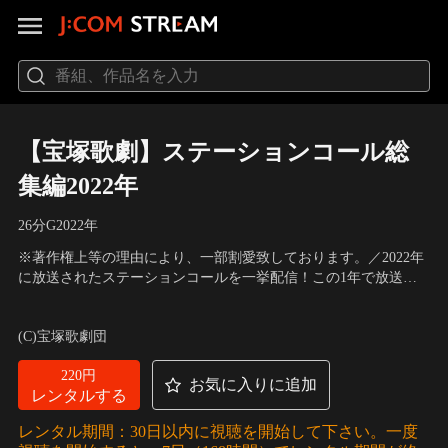
【宝塚歌劇】ステーションコール総
集編2022年
26分
G
2022
年
※著作権上等の理由により、一部割愛致しております。／2022年
に放送されたステーションコールを一挙配信！この1年で放送さ
れた、各組スターが出演する番組のステーションコールをお届け
出演：柚香光、月城かなと、彩風咲奈、礼真琴、真風涼帆
します。どうぞお楽しみください！
(C)宝塚歌劇団
220円
お気に入りに追加
レンタルする
レンタル期間：30日以内に視聴を開始して下さい。一度