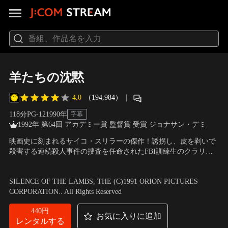
羊たちの沈黙
4.0
（194,984）
｜
118分
PG-12
1990
年
字幕
1992年 第64回 アカデミー賞 監督賞 受賞 ジョナサン・デミ
映画史に刻まれるサイコ・スリラーの傑作！誘拐し、皮を剥いで
殺害する連続殺人事件の捜査を任命されたFBI訓練生のクラリ
ス。彼女の任務は9人の患者を惨殺して食べた獄中の天才精神科
出演：ジョディ・フォスター、アンソニー・ホプキンス、スコッ
医レクター博士に協力を求めることだった。レクター博士は捜査
ト・グレン、テッド・レヴィン 他
／
監督：ジョナサン・デミ
SILENCE OF THE LAMBS, THE (C)1991 ORION PICTURES
に協力する代償に、彼女自身の過去を語らせる。
CORPORATION.. All Rights Reserved
440円
お気に入りに追加
レンタルする