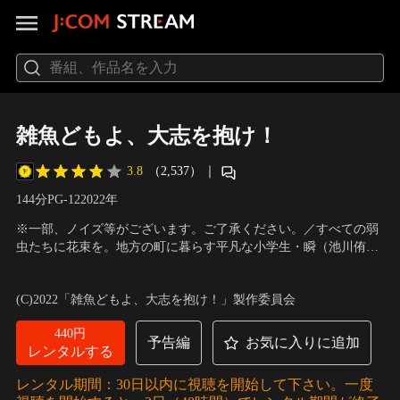
雑魚どもよ、大志を抱け！
3.8
（2,537）
｜
144分
PG-12
2022
年
※一部、ノイズ等がございます。ご了承ください。／すべての弱
虫たちに花束を。地方の町に暮らす平凡な小学生・瞬（池川侑希
弥）。心配のタネは乳がんを患っている母の病状……ではなく、
出演：池川侑希弥（Boys be/関西ジャニーズJr.）、田代輝、白石葵
中学受験のためにムリヤリ学習塾に入れられそうなこと。望んで
一、松藤史恩、岩田奏
／
監督：足立紳
(C)2022「雑魚どもよ、大志を抱け！」製作委員会
いるのは、仲間たちととにかく楽しく遊んでいたいだけなの
に……。
440円
予告編
お気に入りに追加
レンタルする
レンタル期間：30日以内に視聴を開始して下さい。一度