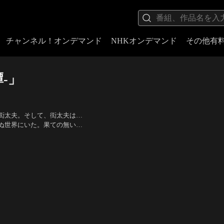
チャンネル！オンデマンド
NHKオンデマンド
その他有
-」
衒太夫。そして、衒太夫は…
ぬ世界にいた。果ての無いそ
べての命を使い、水野を倒し
山裕太、山川ありそ、北村健
く声が聞こえる。