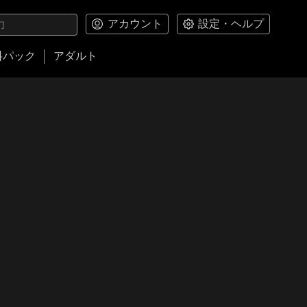
アカウント
設定・ヘルプ
料パック
アダルト