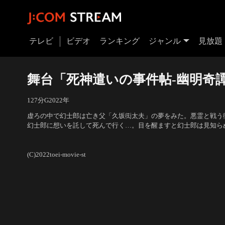
テレビ
ビデオ
ランキング
ジャンル
見放題
舞台「死神遣いの事件帖-幽明奇譚
127分
G
2022
年
虚ろの中で幻士郎は亡き父「久坂衒太夫」の夢をみた。悪霊と戦う
幻士郎に想いを託して死んで行く…。目を醒ますと幻士郎は見知ら
の世界を、幻士郎は船で漂っている。幻士郎はお藤を救うためにす
出演：鈴木拡樹、小林亮太、廣瀬智紀、安西慎太郎、稲垣成弥、飯
たはずだった。それなのにどうして…。そんな中、どこからともな
人、清水宏、神尾佑、凰稀かなめ
(C)2022toei-movie-st