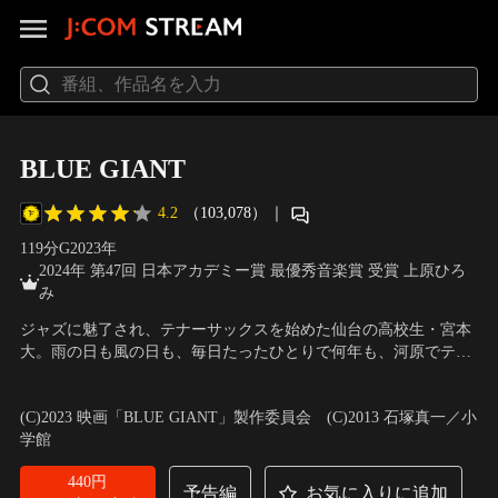
BLUE GIANT
4.2
（103,078）
｜
119分
G
2023
年
2024年 第47回 日本アカデミー賞 最優秀音楽賞 受賞 上原ひろ
み
ジャズに魅了され、テナーサックスを始めた仙台の高校生・宮本
大。雨の日も風の日も、毎日たったひとりで何年も、河原でテナ
ーサックスを吹き続けてきた。卒業を機にジャズのため、上京。
声の出演：山田裕貴（宮本大）、間宮祥太朗（沢辺雪祈）、岡山
高校の同級生・玉田俊二のアパートに転がり込んだ大は、ある日
天音（玉田俊二）
／
監督：立川譲
(C)2023 映画「BLUE GIANT」製作委員会 (C)2013 石塚真一／小
訪れたライブハウスで同世代の凄腕ピアニスト・沢辺雪祈と出会
学館
う。「組もう。」大は雪祈をバンドに誘う。
440円
予告編
お気に入りに追加