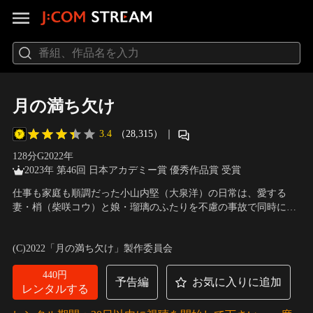
月の満ち欠け
3.4
（28,315）
｜
128分
G
2022
年
2023年 第46回 日本アカデミー賞 優秀作品賞 受賞
仕事も家庭も順調だった小山内堅（大泉洋）の日常は、愛する
妻・梢（柴咲コウ）と娘・瑠璃のふたりを不慮の事故で同時に失
ったことで一変。深い悲しみに沈む小山内のもとに、三角哲彦と
出演：大泉洋、有村架純、目黒蓮（Snow Man）、伊藤沙莉、田中
名乗る男（目黒蓮）が訪ねてくる。事故に遭った日、小山内の娘
圭、柴咲コウ
／
監督：廣木隆一
(C)2022「月の満ち欠け」製作委員会
が面識のないはずの自分に会いに来ようとしていたこと…。
440円
予告編
お気に入りに追加
レンタルする