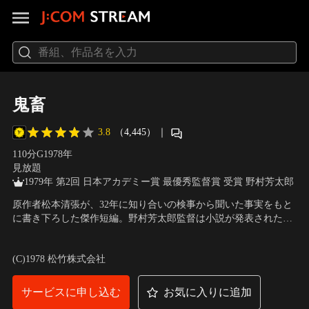
鬼畜
3.8
（4,445）
｜
110分
G
1978
年
見放題
1979年 第2回 日本アカデミー賞 最優秀監督賞 受賞 野村芳太郎
原作者松本清張が、32年に知り合いの検事から聞いた事実をもと
に書き下ろした傑作短編。野村芳太郎監督は小説が発表された当
初から、映画化をしようと、意欲を燃やし、脚本（井手雅人）も
出演：岩下志麻、緒形拳、岩瀬浩規、吉沢美幸、石井旬、鈴木瑞
数回推敲を重ねた野心作。小さな印刷屋の主人・宗吉が、愛人・
穂、蟹江敬三、加藤嘉、浜村純、大滝秀治 他
／
監督：野村芳太郎
(C)1978 松竹株式会社
菊代に生ませた3人の子を引き取るハメになる。
サービスに申し込む
お気に入りに追加