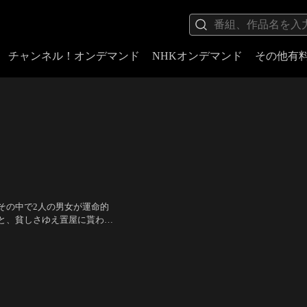
チャンネル！オンデマンド
NHKオンデマンド
その他有
その中で2人の男女が運命的
と、貧しさゆえ置屋に貰われ
がる強欲な人間とその黒幕
彦