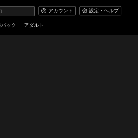
アカウント
設定・ヘルプ
料パック
アダルト