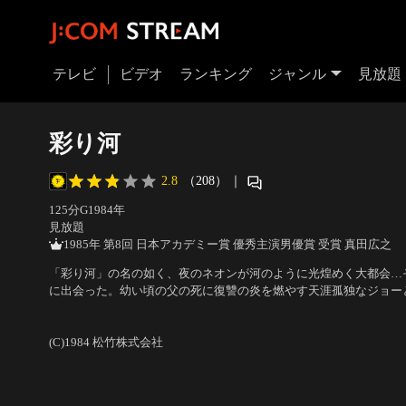
テレビ
ビデオ
ランキング
ジャンル
見放題
彩り河
2.8
（208）
｜
125分
G
1984
年
見放題
1985年 第8回 日本アカデミー賞 優秀主演男優賞 受賞 真田広之
「彩り河」の名の如く、夜のネオンが河のように光煌めく大都会…
に出会った。幼い頃の父の死に復讐の炎を燃やす天涯孤独なジョー
若くして水揚げされたふみ子。業績悪化の商社と銀座のクラブに群
出演：真田広之、名取裕子、渡瀬恒彦、三國連太郎
／
監督：三村晴
に、生死をかけて挑む2人の愛を壮大なサスペンスで描いた傑作。
(C)1984 松竹株式会社