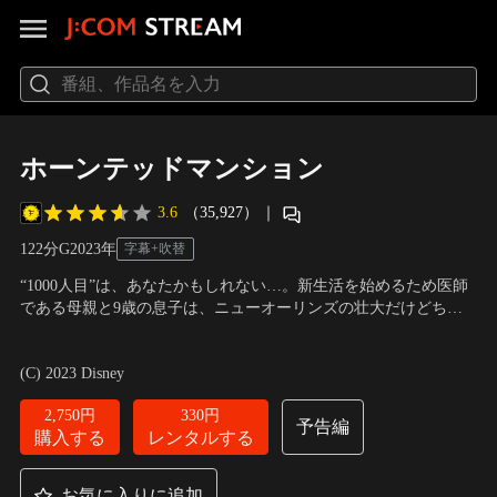
ホーンテッドマンション
3.6
（35,927）
｜
122分
G
2023
年
字幕+吹替
“1000人目”は、あなたかもしれない…。新生活を始めるため医師
である母親と9歳の息子は、ニューオーリンズの壮大だけどちょ
っと不気味な館に引っ越してくる。しかし、この館は何かがおか
出演：ラキース・スタンフィールド、ティファニー・ハディッシ
しい…。二人の想像をはるかに超える不可解なことが止まらな
ュ、オーウェン・ウィルソン 他
／
監督：ジャスティン・シミエン
(C) 2023 Disney
い。この館の謎を解明するため、かなりクセが強い4人に助けを
求めることに。だが、このエキスパートたちも…。
2,750円
330円
予告編
購入する
レンタルする
お気に入りに追加