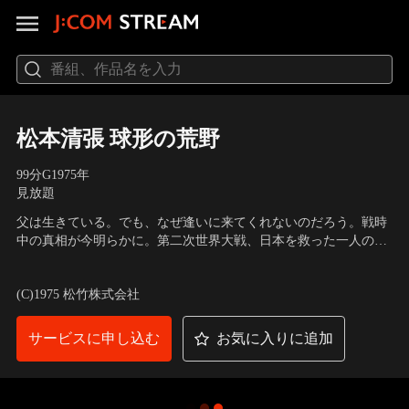
松本清張 球形の荒野
99分
G
1975
年
見放題
父は生きている。でも、なぜ逢いに来てくれないのだろう。戦時
中の真相が今明らかに。第二次世界大戦、日本を救った一人の外
交官、死んだはずの父の筆跡を大和路で見つけた娘。執拗に隠そ
出演：島田陽子、竹脇無我、乙羽信子、山形勲、笠智衆、大滝秀
うとする謎の男。連続する殺人事件。娘は父の残した足跡を追
治、藤岡琢也、芦田伸介
／
監督：貞永方久
(C)1975 松竹株式会社
う！
サービスに申し込む
お気に入りに追加