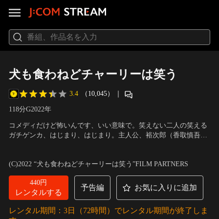
犬も食わねどチャーリーは笑う
3.4
（10,045）
｜
118分
G
2022
年
コメディだけど怖いんです、いい意味で。笑えない二人の笑える
ガチゲンカ、はじまり、はじまり。主人公、裕次郎（香取慎吾）
と日和（岸井ゆきの）は結婚4年目を迎える仲良し夫婦？という
出演：香取慎吾、岸井ゆきの、井之脇 海、中田青渚、小篠恵奈、
のはもちろん表向き。鈍感夫にイライラする日和。鬱憤を吐き出
松岡依都美、田村健太郎、森下能幸、的場浩司 他
／
監督：市井昌
(C)2022 “犬も食わねどチャーリーは笑う”FILM PARTNERS
さなきゃやってらんないわー！と、出会ってしまったのは、SNS
秀
の＜旦那デスノート＞。
440円
予告編
お気に入りに追加
レンタルする
レンタル期間：3日（72時間）でレンタル期間が終了しま