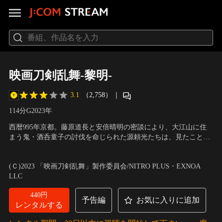
映画刀剣乱舞-黎明-
3.1
（2,758）
｜
114分
G
2023
年
西暦995年京都。藤原道長と安倍晴明の密談により、大江山に住
まう鬼・酒呑童子の討伐を命じられた源頼光たちは、見たことの
ない様相の敵に道を阻まれる。その正体は歴史改変を目論む“歴史
出演：鈴木拡樹、荒牧慶彦、和田雅成、梅津瑞樹
／
監督：耶雲哉
修正主義者”が放った“時間遡行軍”。この窮地を救ったのが、三日
治
(Ｃ)2023 「映画刀剣乱舞」製作委員会/NITRO PLUS・EXNOA
月宗近ら歴史を守るべく戦う“刀剣男士”たちであった。
LLC
440円
予告編
お気に入りに追加
レンタルする