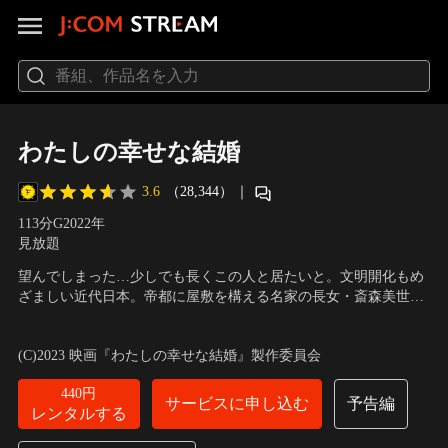
わたしの幸せな結婚
3.6
（28,344）
｜
113分
G
2022
年
見放題
望んでしまった…少しでも長くこの人と居たいと。文明開化もめ
ざましい近代日本。帝都に屋敷を構える名家の長女・斎森美世は
実母を早くに亡くし、幼い頃から継母と異母妹から虐げられて生
出演：目黒 蓮（Snow Man）、今田美桜、渡邊圭祐、大西流星
きてきた。すべてを諦め、日々耐え忍んでやり過ごすだけの彼女
（なにわ男子）、前田旺志郎 他
／
監督：塚原あゆ子
(C)2023 映画『わたしの幸せな結婚』製作委員会
に命じられたのは、美しくも冷酷な軍人・久堂清霞との政略結婚
だった。
440円
サービスに申し込む
予告編
レンタルする