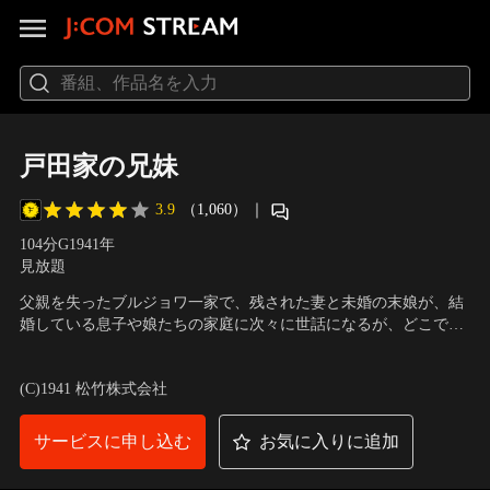
戸田家の兄妹
3.9
（1,060）
｜
104分
G
1941
年
見放題
父親を失ったブルジョワ一家で、残された妻と未婚の末娘が、結
婚している息子や娘たちの家庭に次々に世話になるが、どこでも
厄介者扱いされ、仕方なく二人は古ぼけた別荘に住むことになる
出演：佐分利信、高峰三枝子、藤野秀夫、葛城文子、吉川満子、
のだが…
斎藤達雄、三宅邦子
／
監督：小津安二郎
(C)1941 松竹株式会社
サービスに申し込む
お気に入りに追加