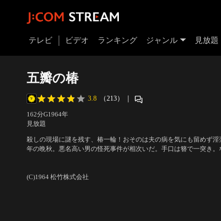
テレビ
ビデオ
ランキング
ジャンル
見放題
五瓣の椿
3.8
（213）
｜
162分
G
1964
年
見放題
殺しの現場に謎を残す、椿一輪！おそのは夫の病を気にも留めず淫
年の晩秋。悪名高い男の怪死事件が相次いだ。手口は簪で一突き。
されていた。下手人は若い謎の美女。八丁堀の与力、青木の懸命な
出演：岩下志麻、加藤剛、左幸子、岡田英次、田村高廣、西村晃、
物が浮かび上がった…。
村芳太郎
(C)1964 松竹株式会社