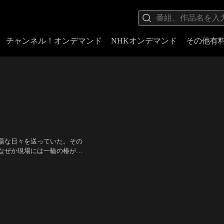
チャンネル！オンデマンド
NHKオンデマンド
その他有
蕩な日々を送っていた。その
なぜか現場には一輪の椿が残
捜査線上に、やがて意外な人
加藤嘉、小沢昭一
／
監督：野