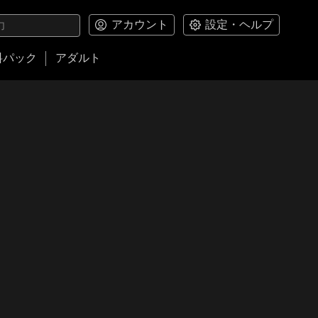
アカウント
設定・ヘルプ
料パック
アダルト