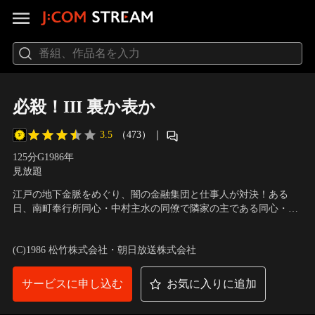
必殺！III 裏か表か
3.5
（473）
｜
125分
G
1986
年
見放題
江戸の地下金脈をめぐり、闇の金融集団と仕事人が対決！ある
日、南町奉行所同心・中村主水の同僚で隣家の主である同心・清
原が何者かに殺されるという事件が起こる。実はこの事件、清原
出演：藤田まこと、三田村邦彦、村上弘明、京本政樹、柴俊夫、
が舛屋という両替商をゆすっていたため、舛屋の刺客に殺された
鮎川いずみ、笑福亭鶴瓶、白木万理 他
／
監督：工藤栄一
(C)1986 松竹株式会社・朝日放送株式会社
のだった。しかも…。
サービスに申し込む
お気に入りに追加