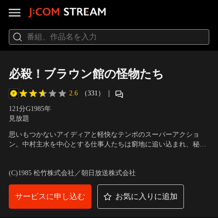
必殺！ブラウン館の怪物たち
2.6
（331）
｜
121分
G
1985
年
見放題
思いもつかないアイディアと軽快なテンポのスーパーアクショ
ン。中村主水を中心とする仕事人たちは窮地に追い込まれ、秘
策、秘術を尽くして闘う…。黒谷屋敷の謎とは何か、大仕掛け満
出演：藤田まこと、京本政樹、村上弘明、鮎川いずみ、白木万
載して古都京都、神戸異人館を舞台に外国人殺し屋、忍者、サー
理、菅井きん、山田五十鈴、森田健作 他
／
監督：広瀬襄
(C)1985 松竹株式会社／朝日放送株式会社
カス団と登場。
サービスに申し込む
お気に入りに追加