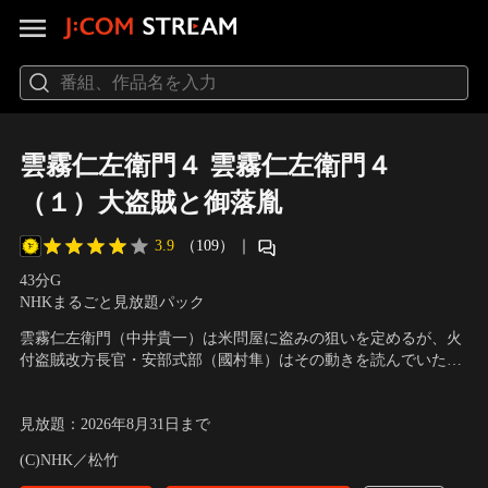
雲霧仁左衛門４ 雲霧仁左衛門４
（１）大盗賊と御落胤
3.9
（109）
｜
43分
G
NHKまるごと見放題パック
雲霧仁左衛門（中井貴一）は米問屋に盗みの狙いを定めるが、火
付盗賊改方長官・安部式部（國村隼）はその動きを読んでいた。
仁左衛門と式部、ライバル同士の勝負が始まる！
出演者：中井貴一、國村隼、内山理名、永山絢斗、イッセー尾
形、近藤芳正、村田雄浩、手塚とおる
／
原作・脚本：池波正太
見放題
：
2026年8月31日
まで
郎、尾崎将也
(C)NHK／松竹