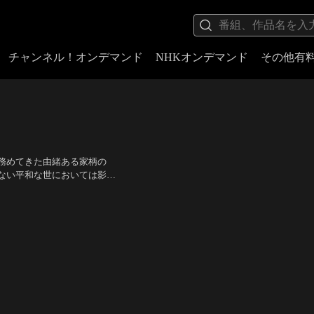
チャンネル！オンデマンド
NHKオンデマンド
その他有
務めてきた由緒ある家柄の
ない平和な世においては影武
もはや神頼みしかないと縋る
石橋蓮司、本田大輔、徳井
-。