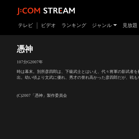
テレビ
ビデオ
ランキング
ジャンル
見放題
憑神
107分
G
2007
年
時は幕末。別所彦四郎は、下級武士とはいえ、代々将軍の影武者を
出。幼い頃より文武に優れ、秀才の誉れ高かった彦四郎だが、戦も
者の出番などあるはずもなく、毎日暇をもてあますばかり。出世は
出演：妻夫木聡、夏木マリ、佐々木蔵之介、笛木優子、鈴木砂羽、
思いで祈った御稲荷様は、なんと災いの神を呼び寄せる稲荷だった
優、上田耕一 他
／
監督：降旗康男
(C)2007「憑神」製作委員会