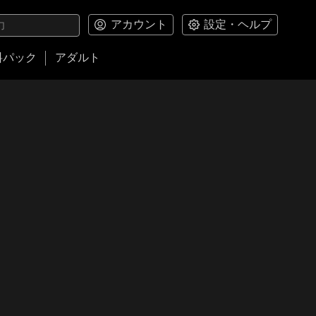
アカウント
設定・ヘルプ
料パック
アダルト